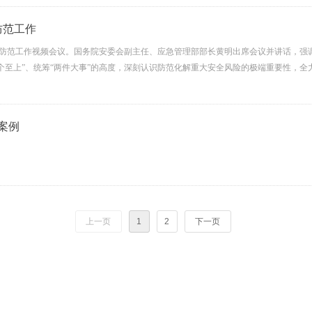
期安全防范工作
全防范工作视频会议。国务院安委会副主任、应急管理部部长黄明出席会议并讲话，强
两个至上”、统筹“两件大事”的高度，深刻认识防范化解重大安全风险的极端重要性，
案例
上一页
1
2
下一页