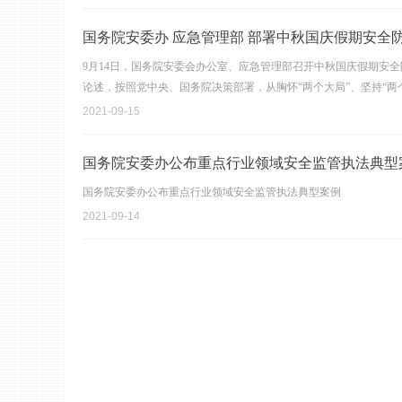
国务院安委办 应急管理部 部署中秋国庆假
9月14日，国务院安委会办公室、应急管理部召开中秋国庆假期安
论述，按照党中央、国务院决策部署，从胸怀“两个大局”、坚持“
遏制重特大事故，切实维护人民生命财产安全和社会稳定。
2021-09-15
国务院安委办公布重点行业领域安全监管执法典型
国务院安委办公布重点行业领域安全监管执法典型案例
2021-09-14